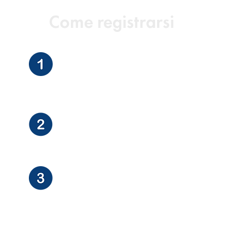
Come registrarsi
Compila il modulo di registrazione
gratuita
Ricevi il PDF informativo
Conferma la tua iscrizione e paga
la quota di registrazione