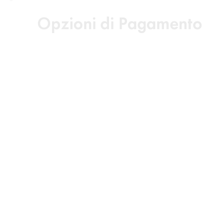
Opzioni di Pagamento
Opzione 1 — Pagamento mensile
€100 di quota di iscrizione (da
versare al momento della conferma)
€160 al mese per 16 mesi
Opzione 2 — Pagamento unico
Paga l’intero importo in un’unica
soluzione e ricevi uno sconto del 10%