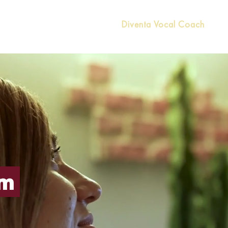
 sono
Testimonianze
Diventa Vocal Coach
am