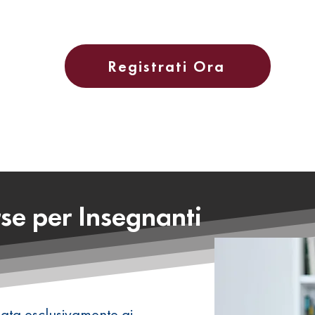
Registrati Ora
se per Insegnanti
ata esclusivamente ai