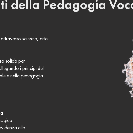
nti della Pedagogia Vo
 attraverso scienza, arte
ura solida per
legando i principi del
cale e nella pedagogia.
ta
agogica
evidenza alla