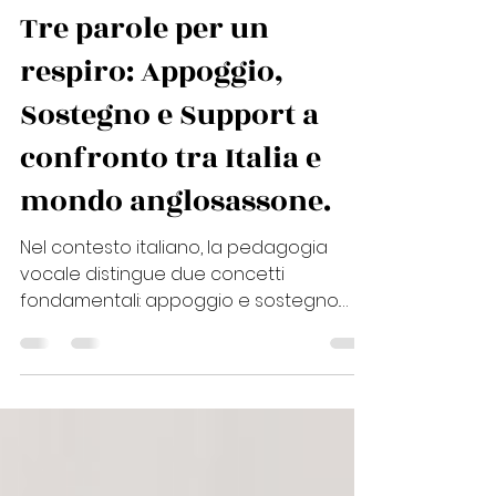
Katia Losito VocalCoach
23 mar 2025
Tempo di lettura: 9 min
Tre parole per un
respiro: Appoggio,
Sostegno e Support a
confronto tra Italia e
mondo anglosassone.
Nel contesto italiano, la pedagogia
vocale distingue due concetti
fondamentali: appoggio e sostegno.
Due termini che descrivono funzioni