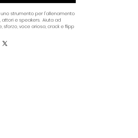
 uno strumento per l'allenamento
, attori e speakers. Aiuta ad
, sforzo, voce ariosa, crack e flipp
entificamente dimostrato il
la tecnica vocale attraverso l'uso
Uno strumento irrinunciabile per
 il successo vocale.