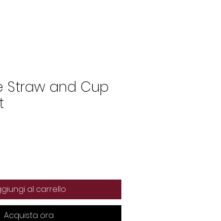
The Voice Straw
Blog
e Straw and Cup
t
giungi al carrello
Acquista ora