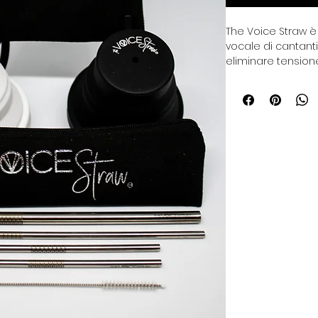
The Voice Straw è
vocale di cantanti
eliminare tensione
in falsetto. E' sc
miglioramento del
della cannuccia. 
chiunque ricerchi