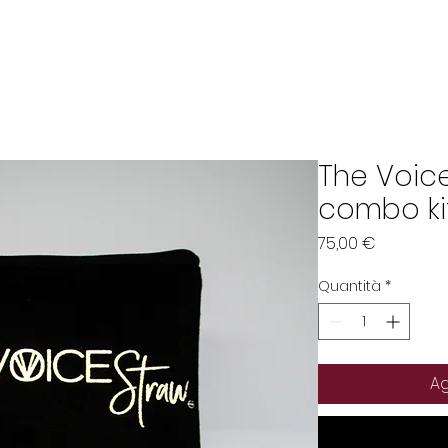
 sono
Testimonianze
Diventa Vocal Coach
The Voic
combo ki
Prezzo
75,00 €
Quantità
*
Ag